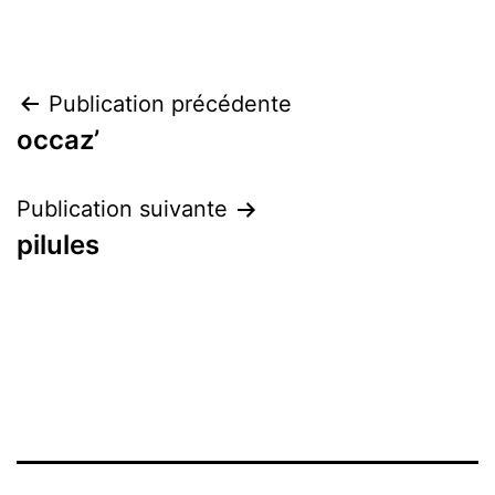
Navigation
Publication précédente
occaz’
de
l’article
Publication suivante
pilules