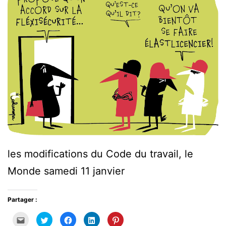
les modifications du Code du travail, le
Monde samedi 11 janvier
Partager :
Cliquez
Cliquez
Cliquez
Cliquez
Cliquez
pour
pour
pour
pour
pour