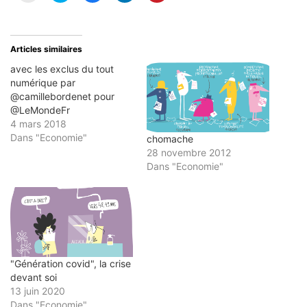
envoyer
partager
partager
partager
partager
par
sur
sur
sur
sur
e-
Twitter(ouvre
Facebook(ouvre
LinkedIn(ouvre
Pinterest(ouvre
mail
dans
dans
dans
dans
à
une
une
une
une
un
nouvelle
nouvelle
nouvelle
nouvelle
Articles similaires
ami(ouvre
fenêtre)
fenêtre)
fenêtre)
fenêtre)
dans
avec les exclus du tout
une
nouvelle
numérique par
fenêtre)
@camillebordenet pour
@LeMondeFr
4 mars 2018
Dans "Economie"
chomache
28 novembre 2012
Dans "Economie"
"Génération covid", la crise
devant soi
13 juin 2020
Dans "Economie"