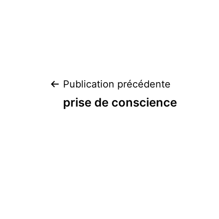
Navigation
Publication précédente
prise de conscience
de
l’article