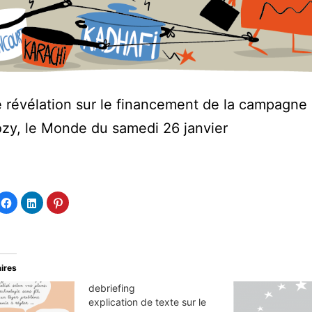
 révélation sur le financement de la campagne
zy, le Monde du samedi 26 janvier
quez
Cliquez
Cliquez
Cliquez
ur
pour
pour
pour
tager
partager
partager
partager
sur
sur
sur
tter(ouvre
Facebook(ouvre
LinkedIn(ouvre
Pinterest(ouvre
ns
dans
dans
dans
e
une
une
une
velle
nouvelle
nouvelle
nouvelle
e
être)
fenêtre)
fenêtre)
fenêtre)
aires
debriefing
explication de texte sur le