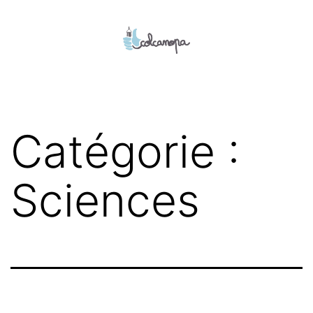
Aller
au
contenu
colcanopa
Catégorie :
Sciences