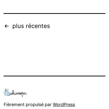
Navigation
plus récentes
des
articles
Fièrement propulsé par
WordPress