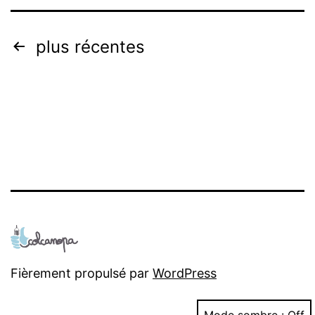
Navigation
plus récentes
des
articles
Fièrement propulsé par
WordPress