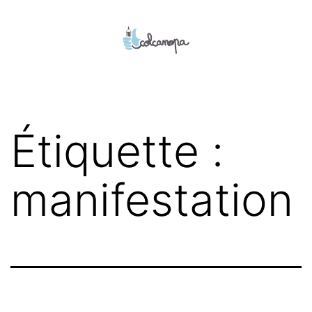
Aller
au
contenu
colcanopa
Étiquette :
manifestation