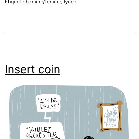
Étiqueté
homme/femme
,
lycée
Insert coin