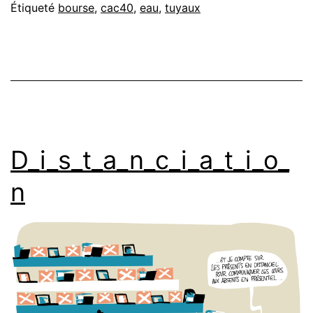
Étiqueté
bourse
,
cac40
,
eau
,
tuyaux
D_i_s_t_a_n_c_i_a_t_i_o_
n