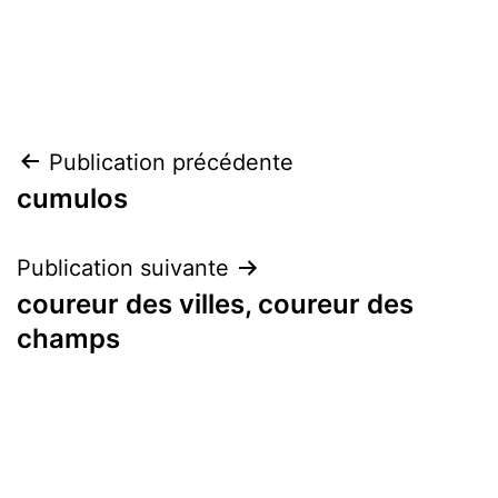
Navigation
Publication précédente
cumulos
de
l’article
Publication suivante
coureur des villes, coureur des
champs