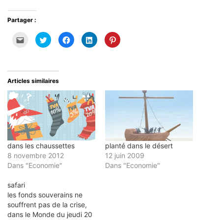
Partager :
Cliquez
Cliquez
Cliquez
Cliquez
Cliquez
pour
pour
pour
pour
pour
envoyer
partager
partager
partager
partager
par
sur
sur
sur
sur
e-
Twitter(ouvre
Facebook(ouvre
LinkedIn(ouvre
Pinterest(ouvre
mail
dans
dans
dans
dans
à
une
une
une
une
un
nouvelle
nouvelle
nouvelle
nouvelle
Articles similaires
ami(ouvre
fenêtre)
fenêtre)
fenêtre)
fenêtre)
dans
une
nouvelle
fenêtre)
dans les chaussettes
planté dans le désert
8 novembre 2012
12 juin 2009
Dans "Economie"
Dans "Economie"
safari
les fonds souverains ne
souffrent pas de la crise,
dans le Monde du jeudi 20