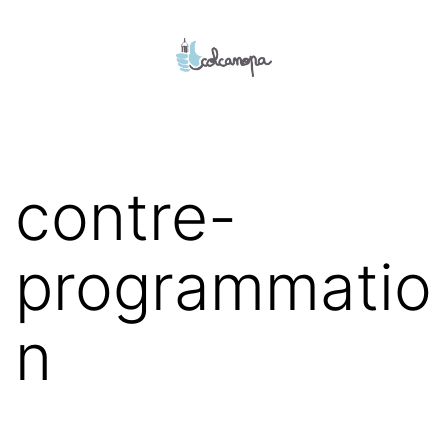
Aller
au
contenu
colcanopa
contre-
programmatio
n