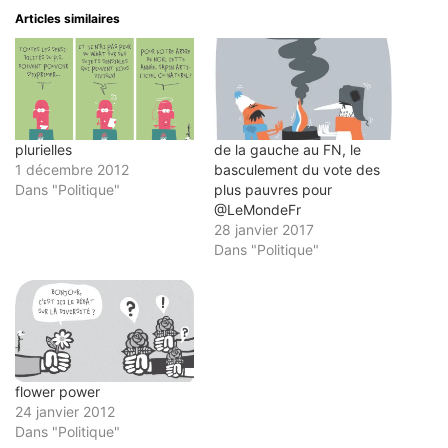
à
une
une
une
une
un
nouvelle
nouvelle
nouvelle
nouvelle
Articles similaires
ami(ouvre
fenêtre)
fenêtre)
fenêtre)
fenêtre)
dans
une
nouvelle
fenêtre)
plurielles
de la gauche au FN, le
1 décembre 2012
basculement du vote des
Dans "Politique"
plus pauvres pour
@LeMondeFr
28 janvier 2017
Dans "Politique"
flower power
24 janvier 2012
Dans "Politique"