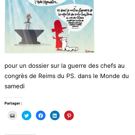
pour un dossier sur la guerre des chefs au
congrès de Reims du PS. dans le Monde du
samedi
Partager :
Cliquez
Cliquez
Cliquez
Cliquez
Cliquez
pour
pour
pour
pour
pour
envoyer
partager
partager
partager
partager
par
sur
sur
sur
sur
e-
Twitter(ouvre
Facebook(ouvre
LinkedIn(ouvre
Pinterest(ouvre
mail
dans
dans
dans
dans