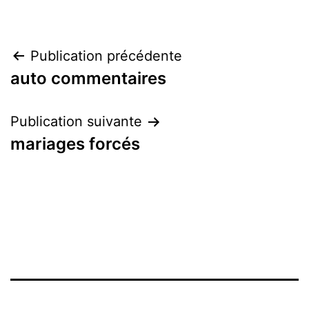
Navigation
Publication précédente
auto commentaires
de
l’article
Publication suivante
mariages forcés