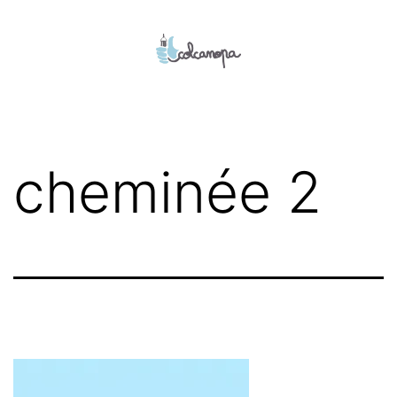
Aller
au
contenu
colcanopa
cheminée 2