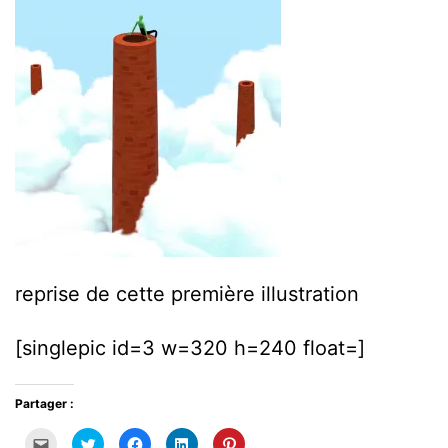
reprise de cette première illustration
[singlepic id=3 w=320 h=240 float=]
Partager :
Cliquez
Cliquez
Cliquez
Cliquez
Cliquez