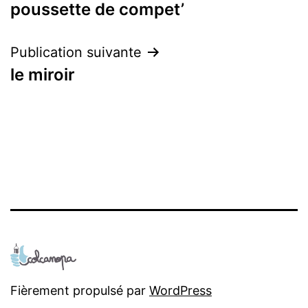
poussette de compet’
de
l’article
Publication suivante
le miroir
Fièrement propulsé par
WordPress