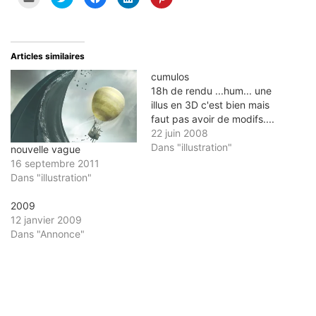
pour
pour
pour
pour
pour
envoyer
partager
partager
partager
partager
par
sur
sur
sur
sur
e-
Twitter(ouvre
Facebook(ouvre
LinkedIn(ouvre
Pinterest(ouvre
mail
dans
dans
dans
dans
à
une
une
une
une
un
nouvelle
nouvelle
nouvelle
nouvelle
Articles similaires
ami(ouvre
fenêtre)
fenêtre)
fenêtre)
fenêtre)
dans
cumulos
une
nouvelle
18h de rendu ...hum... une
fenêtre)
illus en 3D c'est bien mais
faut pas avoir de modifs....
22 juin 2008
Dans "illustration"
nouvelle vague
16 septembre 2011
Dans "illustration"
2009
12 janvier 2009
Dans "Annonce"