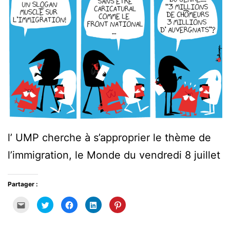
l’ UMP cherche à s’approprier le thème de
l’immigration, le Monde du vendredi 8 juillet
Partager :
Cliquez
Cliquez
Cliquez
Cliquez
Cliquez
pour
pour
pour
pour
pour
envoyer
partager
partager
partager
partager
par
sur
sur
sur
sur
e-
Twitter(ouvre
Facebook(ouvre
LinkedIn(ouvre
Pinterest(ouvre