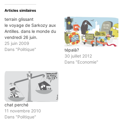
mail
dans
dans
dans
dans
à
une
une
une
une
un
nouvelle
nouvelle
nouvelle
nouvelle
Articles similaires
ami(ouvre
fenêtre)
fenêtre)
fenêtre)
fenêtre)
dans
terrain glissant
une
nouvelle
le voyage de Sarkozy aux
fenêtre)
Antilles. dans le monde du
vendredi 26 juin.
25 juin 2009
Dans "Politique"
tépalà?
30 juillet 2012
Dans "Economie"
chat perché
11 novembre 2010
Dans "Politique"