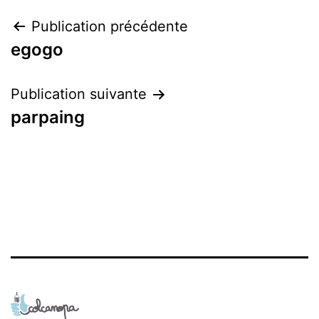
Navigation
Publication précédente
egogo
de
l’article
Publication suivante
parpaing