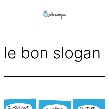
Aller
au
contenu
colcanopa
le bon slogan