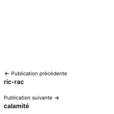
Navigation
Publication précédente
ric-rac
de
l’article
Publication suivante
calamité