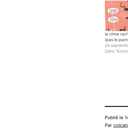
une
nouvelle
fenêtre)
la chine rac
(pas le journ
24 septemb
Dans "Econ
Publié le
1
Par
colca