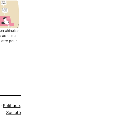
ion chinoise
s ados du
latre pour
me
Politique
,
Société