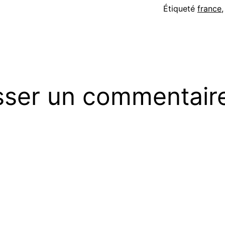
Étiqueté
france
sser un commentair