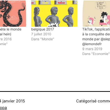
hète le monde
belgique 2017
TikTok, l’applicat
al hein)
7 juillet 2010
à la conquête de
re 2016
Dans "Monde"
monde par @slep
omie"
@lemondefr
9 mars 2019
Dans "Economie"
4 janvier 2015
Catégorisé com
nopa