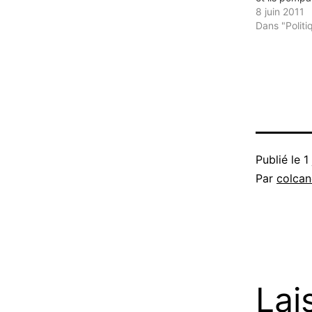
8 juin 2011
Dans "Politi
Publié le
1
Par
colca
Lai