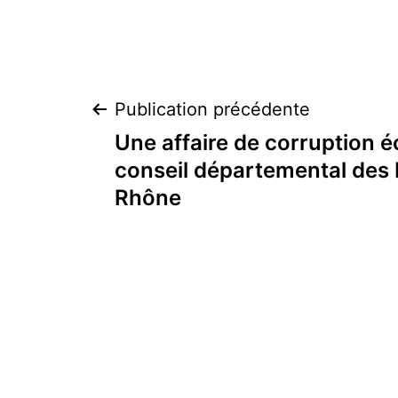
Navigation
Publication précédente
Une affaire de corruption é
de
conseil départemental des
Rhône
l’article