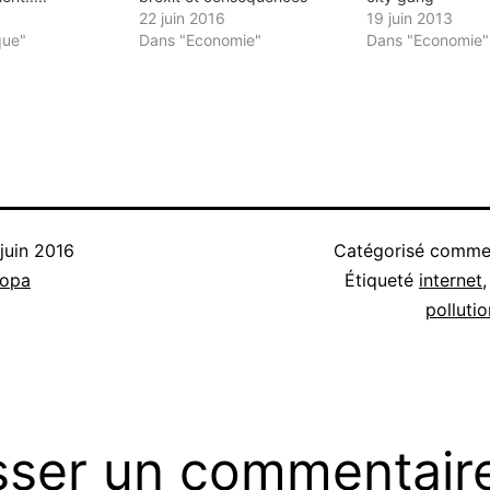
22 juin 2016
19 juin 2013
que"
Dans "Economie"
Dans "Economie"
 juin 2016
Catégorisé comm
nopa
Étiqueté
internet
pollutio
sser un commentair