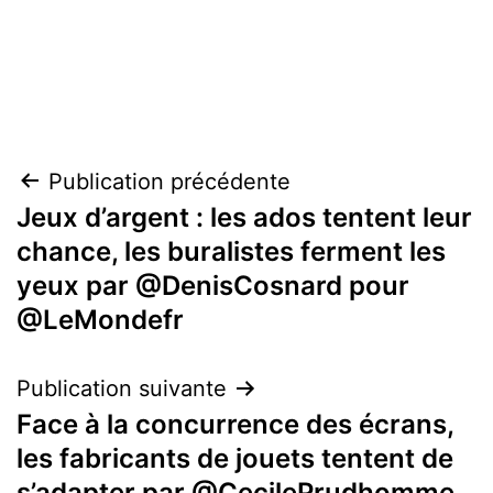
Navigation
Publication précédente
Jeux d’argent : les ados tentent leur
de
chance, les buralistes ferment les
l’article
yeux par @DenisCosnard pour
@LeMondefr
Publication suivante
Face à la concurrence des écrans,
les fabricants de jouets tentent de
s’adapter par @CecilePrudhomme