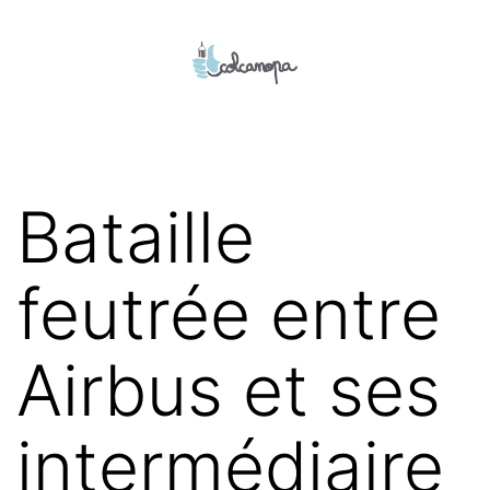
Aller
au
contenu
colcanopa
Bataille
feutrée entre
Airbus et ses
intermédiaire