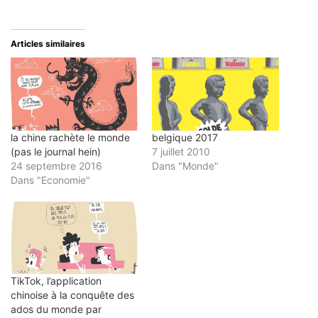
par
sur
sur
sur
sur
e-
Twitter(ouvre
Facebook(ouvre
LinkedIn(ouvre
Pinterest(ouvre
mail
dans
dans
dans
dans
à
une
une
une
une
un
nouvelle
nouvelle
nouvelle
nouvelle
Articles similaires
ami(ouvre
fenêtre)
fenêtre)
fenêtre)
fenêtre)
dans
une
nouvelle
fenêtre)
la chine rachète le monde
belgique 2017
(pas le journal hein)
7 juillet 2010
24 septembre 2016
Dans "Monde"
Dans "Economie"
TikTok, l’application
chinoise à la conquête des
ados du monde par