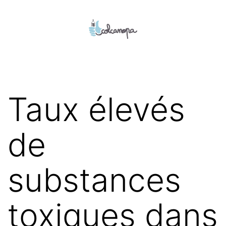
Aller
au
contenu
colcanopa
Taux élevés
de
substances
toxiques dans