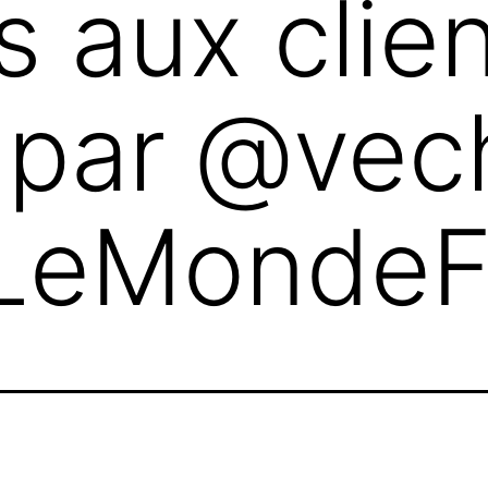
 aux clie
s par @ve
LeMondeF