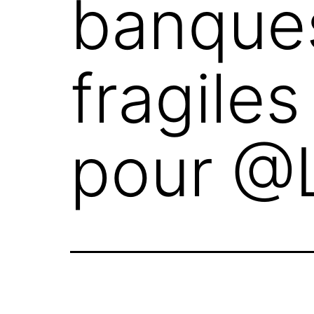
banques
fragile
pour @