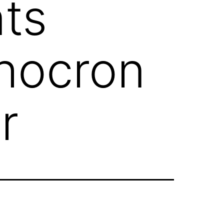
nts
chocron
r