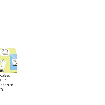
çaises
 à un
echocron
FR