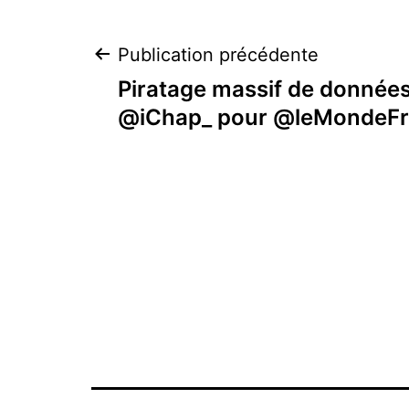
Navigation
Publication précédente
Piratage massif de données
de
@iChap_ pour @leMondeFr
l’article