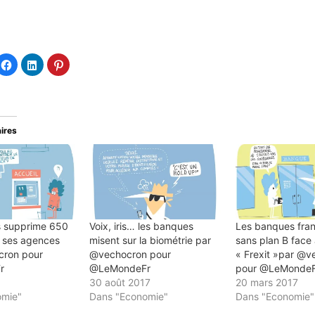
quez
Cliquez
Cliquez
Cliquez
ur
pour
pour
pour
tager
partager
partager
partager
sur
sur
sur
tter(ouvre
Facebook(ouvre
LinkedIn(ouvre
Pinterest(ouvre
ns
dans
dans
dans
e
une
une
une
velle
nouvelle
nouvelle
nouvelle
e
être)
fenêtre)
fenêtre)
fenêtre)
aires
s supprime 650
Voix, iris… les banques
Les banques fran
 ses agences
misent sur la biométrie par
sans plan B face
cron pour
@vechocron pour
« Frexit »par @v
r
@LeMondeFr
pour @LeMonde
30 août 2017
20 mars 2017
omie"
Dans "Economie"
Dans "Economie"