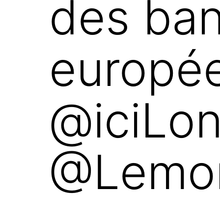
des ba
europé
@iciLon
@Lemo