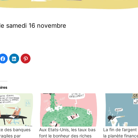
e samedi 16 novembre
quez
Cliquez
Cliquez
Cliquez
ur
pour
pour
pour
tager
partager
partager
partager
sur
sur
sur
tter(ouvre
Facebook(ouvre
LinkedIn(ouvre
Pinterest(ouvre
ns
dans
dans
dans
e
une
une
une
velle
nouvelle
nouvelle
nouvelle
e
être)
fenêtre)
fenêtre)
fenêtre)
aires
ste des banques
Aux Etats-Unis, les taux bas
La fin de l’argent
ragiles par
font le bonheur des riches
la planète financ