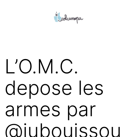
Aller
au
contenu
colcanopa
L’O.M.C.
depose les
armes par
@jubouissou