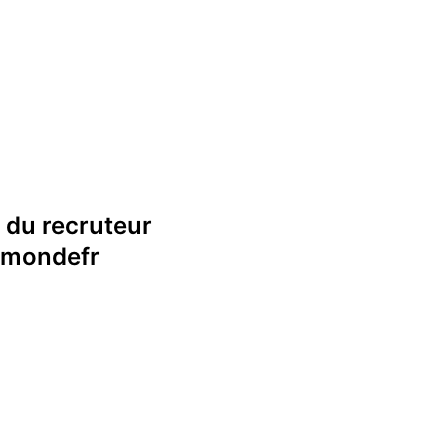
 du recruteur
emondefr