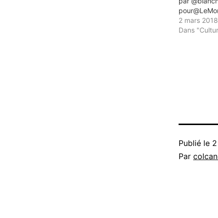
par @blanc
pour@LeMo
2 mars 2018
Dans "Cultu
Publié le
2
Par
colca