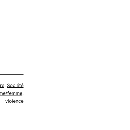
re
,
Société
me/femme
,
violence