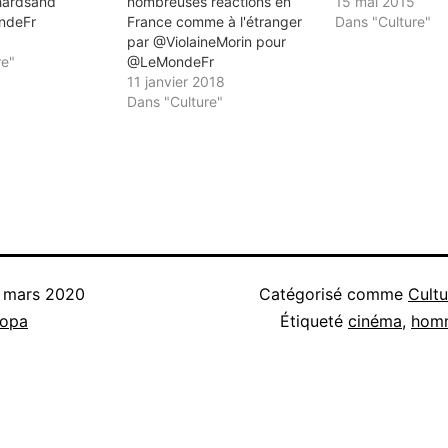
hardsand
nombreuses réactions en
15 mai 2015
ndeFr
France comme à l'étranger
Dans "Culture"
par @ViolaineMorin pour
re"
@LeMondeFr
11 janvier 2018
Dans "Culture"
 mars 2020
Catégorisé comme
Cultu
nopa
Étiqueté
cinéma
,
hom