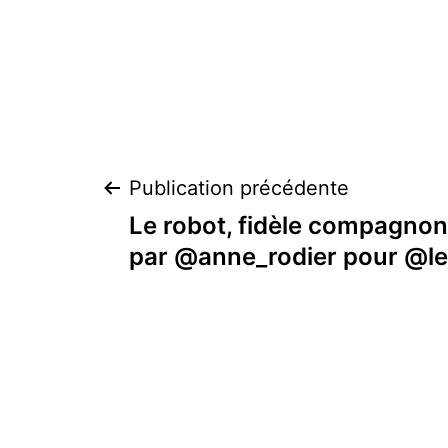
Navigation
Publication précédente
Le robot, fidèle compagnon
de
par @anne_rodier pour @l
l’article