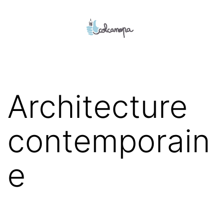
Aller
au
contenu
colcanopa
Architecture
contemporain
e