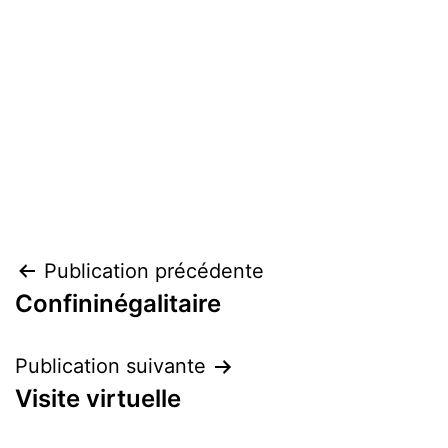
Navigation
Publication précédente
Confininégalitaire
de
l’article
Publication suivante
Visite virtuelle