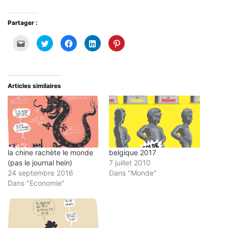
Partager :
Cliquez
Cliquez
Cliquez
Cliquez
Cliquez
pour
pour
pour
pour
pour
envoyer
partager
partager
partager
partager
par
sur
sur
sur
sur
e-
Twitter(ouvre
Facebook(ouvre
LinkedIn(ouvre
Pinterest(ouvre
mail
dans
dans
dans
dans
à
une
une
une
une
un
nouvelle
nouvelle
nouvelle
nouvelle
Articles similaires
ami(ouvre
fenêtre)
fenêtre)
fenêtre)
fenêtre)
dans
une
nouvelle
fenêtre)
la chine rachète le monde
belgique 2017
(pas le journal hein)
7 juillet 2010
24 septembre 2016
Dans "Monde"
Dans "Economie"