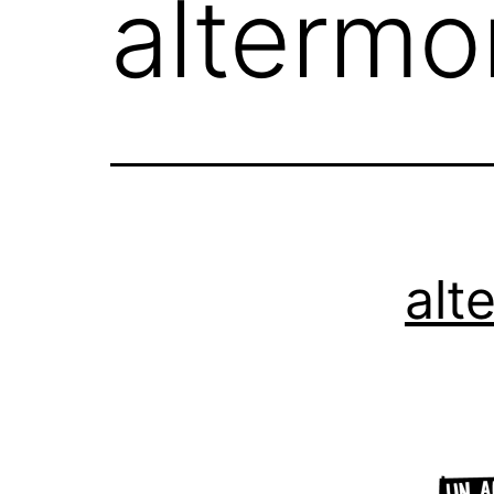
altermo
alt