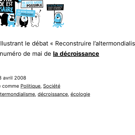
illustrant le débat « Reconstruire l’altermondial
 numéro de mai de
la décroissance
3 avril 2008
sé comme
Politique
,
Société
ltermondialisme
,
décroissance
,
écologie