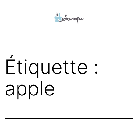
Aller
au
contenu
colcanopa
Étiquette :
apple