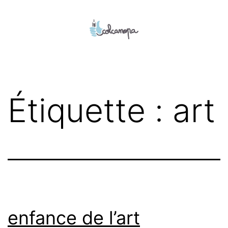
Aller
au
contenu
colcanopa
Étiquette :
art
enfance de l’art