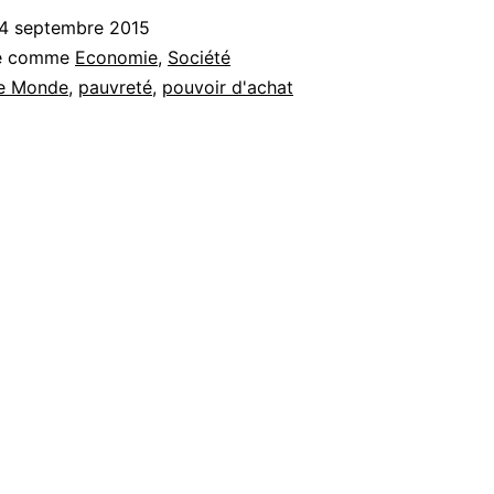
4 septembre 2015
sé comme
Economie
,
Société
e Monde
,
pauvreté
,
pouvoir d'achat