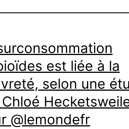
surconsommation
pioïdes est liée à la
vreté, selon une ét
 Chloé Hecketsweile
r @lemondefr