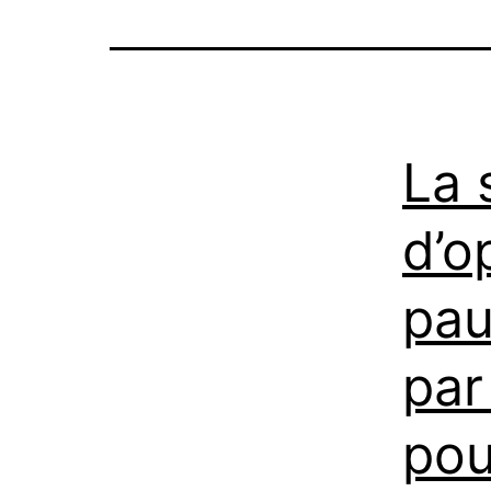
La 
d’o
pau
par
pou