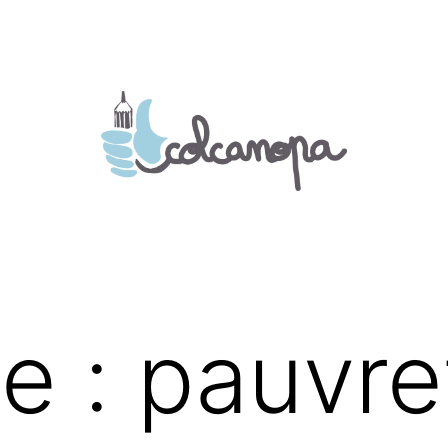
te :
pauvre