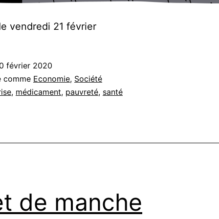
 vendredi 21 février
0 février 2020
sé comme
Economie
,
Société
rise
,
médicament
,
pauvreté
,
santé
et de manche