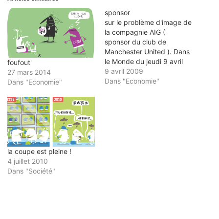
ami(ouvre
fenêtre)
fenêtre)
fenêtre)
fenêtre)
dans
sponsor
une
nouvelle
sur le problème d'image de
fenêtre)
la compagnie AIG (
sponsor du club de
Manchester United ). Dans
le Monde du jeudi 9 avril
foufout'
9 avril 2009
27 mars 2014
Dans "Economie"
Dans "Economie"
la coupe est pleine !
4 juillet 2010
Dans "Société"