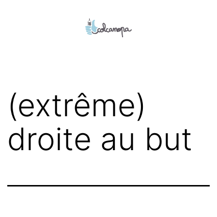
Aller
au
contenu
colcanopa
(extrême)
droite au but