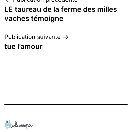
Navigation
LE taureau de la ferme des milles
de
vaches témoigne
l’article
Publication suivante
tue l’amour