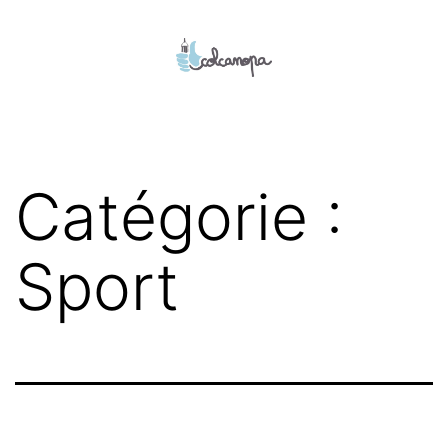
Aller
au
contenu
colcanopa
Catégorie :
Sport