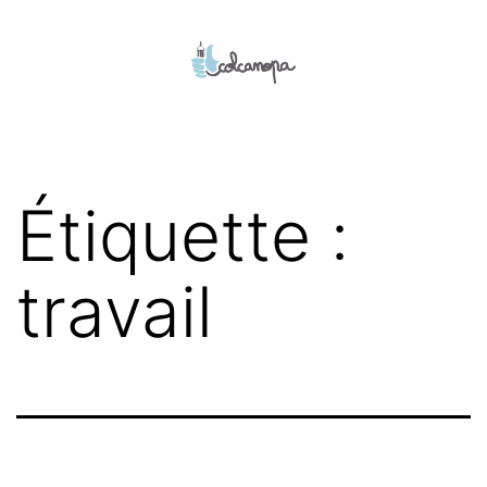
Aller
au
contenu
colcanopa
Étiquette :
travail