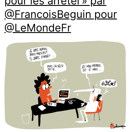
pour les arrêter » par
@FrancoisBeguin pour
@LeMondeFr