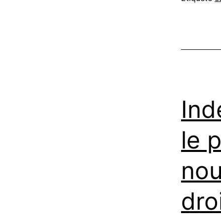
Ind
le 
nou
dro