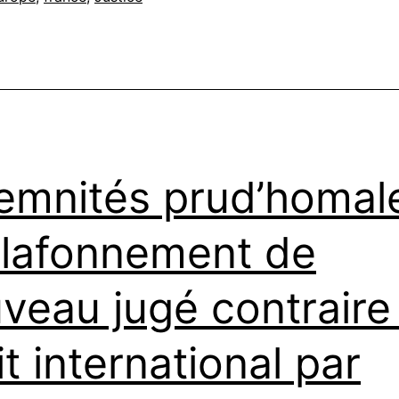
emnités prud’homale
plafonnement de
veau jugé contraire
it international par