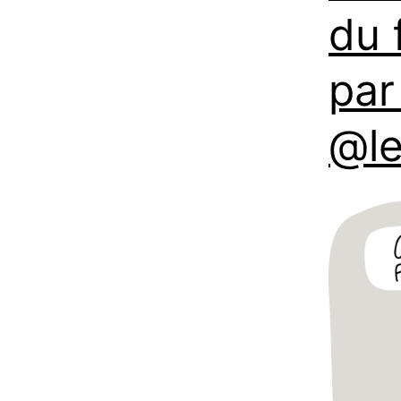
du 
par
@l