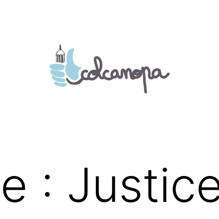
te :
Justic