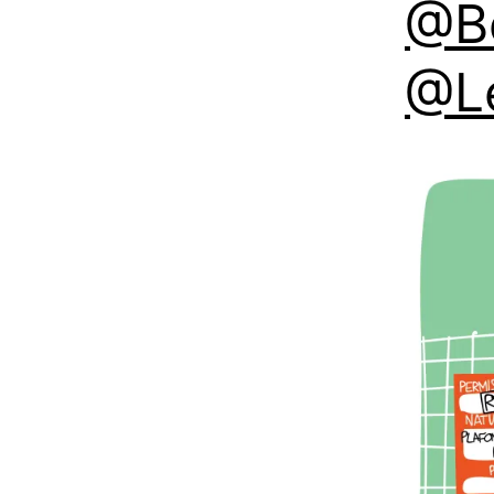
@Be
@L