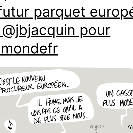
futur parquet europ
 @jbjacquin pour
emondefr