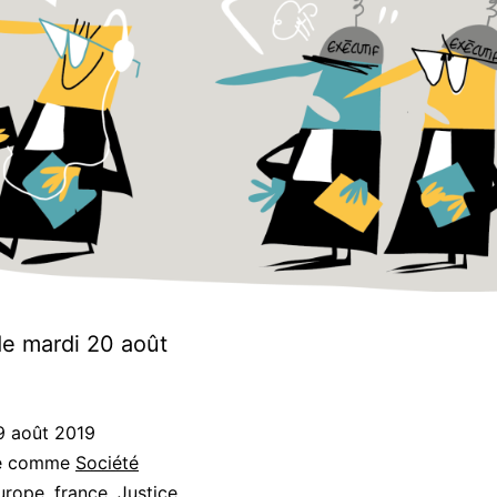
e mardi 20 août
9 août 2019
sé comme
Société
urope
,
france
,
Justice