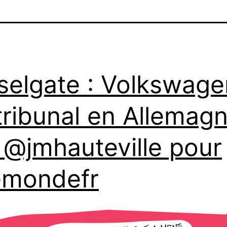
selgate : Volkswage
tribunal en Allemag
 @jmhauteville pour
emondefr