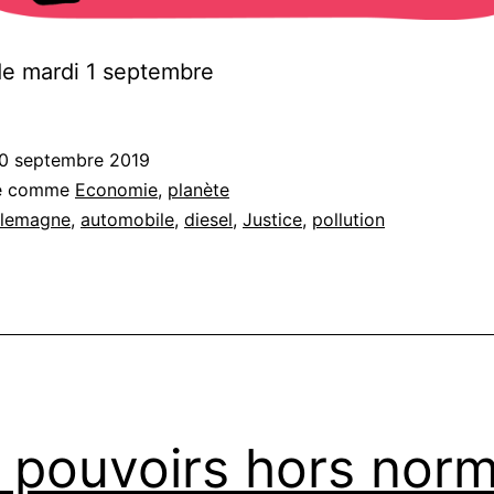
e mardi 1 septembre
0 septembre 2019
sé comme
Economie
,
planète
llemagne
,
automobile
,
diesel
,
Justice
,
pollution
 pouvoirs hors nor