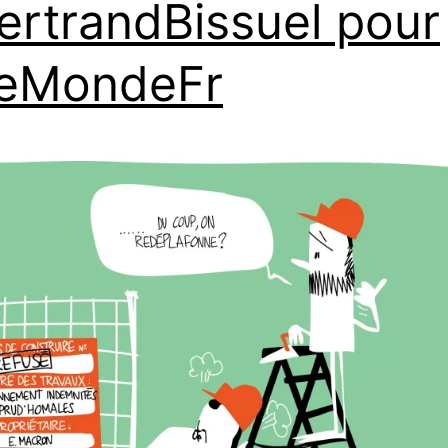
rtrandBissuel pour
eMondeFr