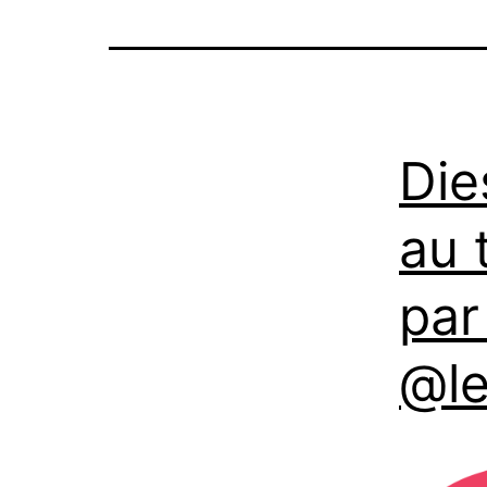
Die
au 
par
@l