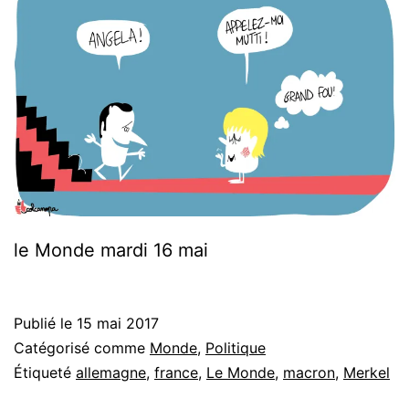
le Monde mardi 16 mai
Publié le
15 mai 2017
Catégorisé comme
Monde
,
Politique
Étiqueté
allemagne
,
france
,
Le Monde
,
macron
,
Merkel