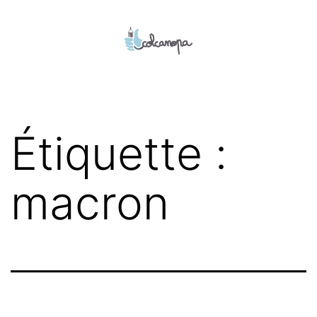
Aller
au
contenu
colcanopa
Étiquette :
macron