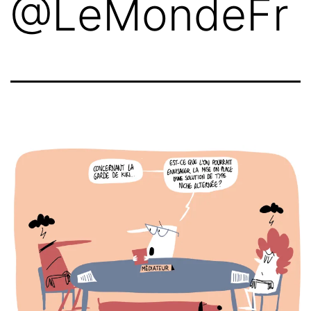
@LeMondeFr