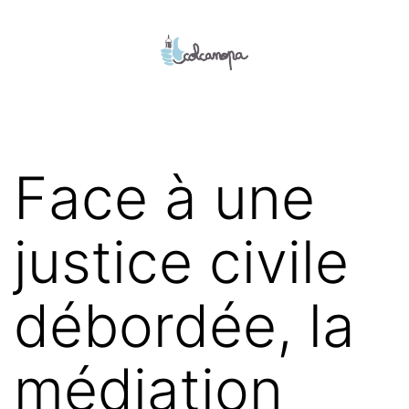
Aller
au
contenu
colcanopa
Face à une
justice civile
débordée, la
médiation