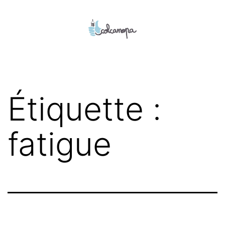
Aller
au
contenu
colcanopa
Étiquette :
fatigue