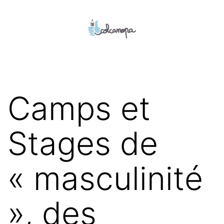
Aller
au
contenu
colcanopa
Camps et
Stages de
« masculinité
», des