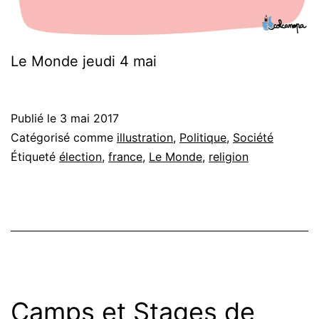
Le Monde jeudi 4 mai
Publié le
3 mai 2017
Catégorisé comme
illustration
,
Politique
,
Société
Étiqueté
élection
,
france
,
Le Monde
,
religion
Camps et Stages de