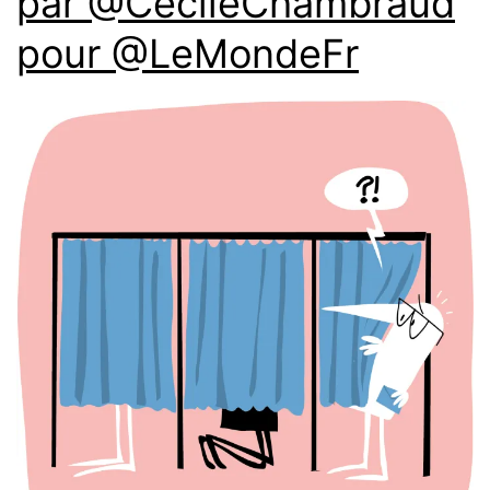
par @CecileChambraud
pour @LeMondeFr