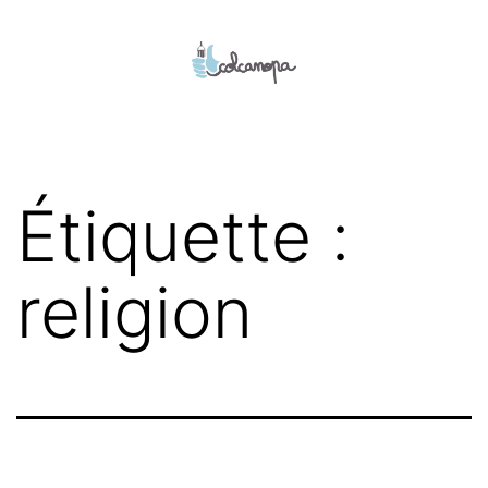
Aller
au
contenu
colcanopa
Étiquette :
religion