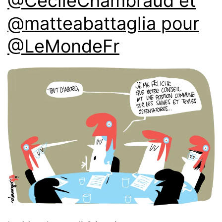
@CecileChambraud et
@matteabattaglia pour
@LeMondeFr