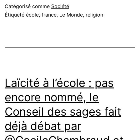
Catégorisé comme
Société
Étiqueté
école
,
france
,
Le Monde
,
religion
Laïcité à l’école : pas
encore nommé, le
Conseil des sages fait
déjà débat par