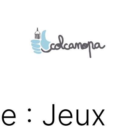
te :
Jeux