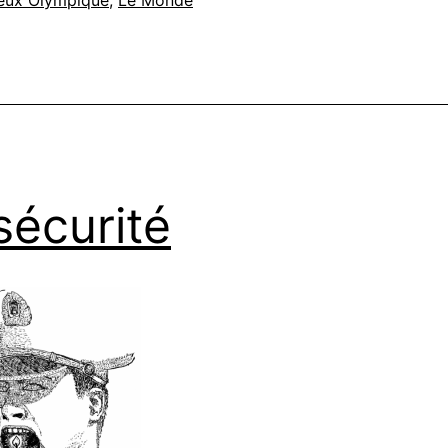
eux Olympique
,
Le Monde
sécurité