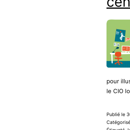
cen
pour illu
le CIO l
Publié le
3
Catégori