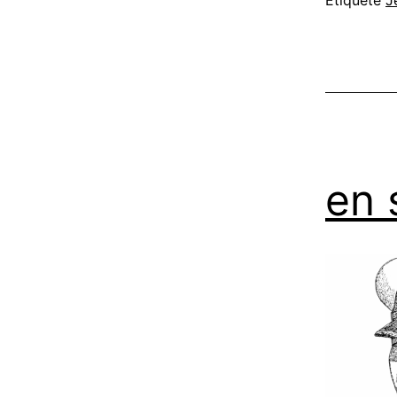
Étiqueté
J
en 