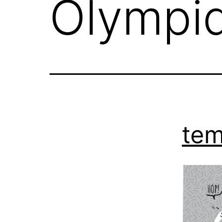
Olympi
tem