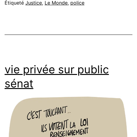
Étiqueté
Justice
,
Le Monde
,
police
vie privée sur public
sénat