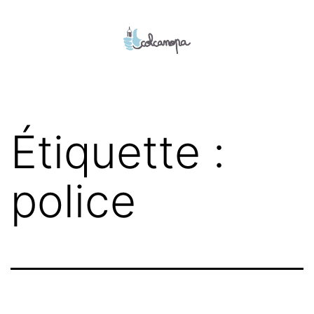
Aller
au
contenu
colcanopa
Étiquette :
police