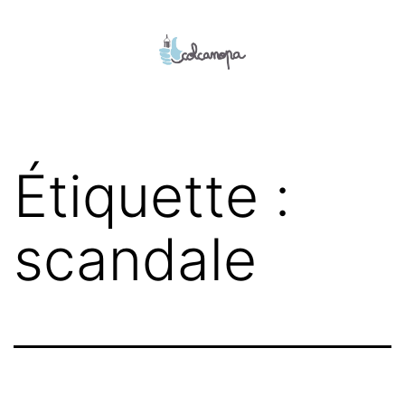
Aller
au
contenu
colcanopa
Étiquette :
scandale