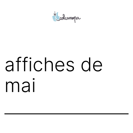
Aller
au
contenu
colcanopa
affiches de
mai