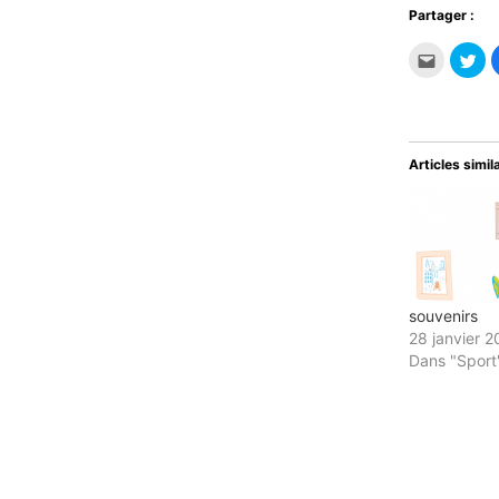
Partager :
Cliquez
Cli
pour
po
envoyer
par
par
sur
e-
Twi
mail
da
à
un
un
nou
ami(ouvr
fen
Articles simil
dans
une
nouvelle
fenêtre)
souvenirs
28 janvier 
Dans "Sport