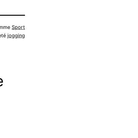
comme
Sport
eté
jogging
e