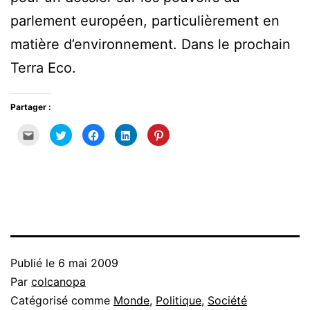
parlement européen, particulièrement en
matière d’environnement. Dans le prochain
Terra Eco.
Partager :
Cliquez
Cliquez
Cliquez
Cliquez
Cliquez
pour
pour
pour
pour
pour
envoyer
partager
partager
partager
partager
par
sur
sur
sur
sur
e-
Twitter(ouvre
Facebook(ouvre
LinkedIn(ouvre
Pinterest(ouvre
mail
dans
dans
dans
dans
à
une
une
une
une
un
nouvelle
nouvelle
nouvelle
nouvelle
ami(ouvre
fenêtre)
fenêtre)
fenêtre)
fenêtre)
dans
une
nouvelle
fenêtre)
Publié le
6 mai 2009
Par
colcanopa
Catégorisé comme
Monde
,
Politique
,
Société