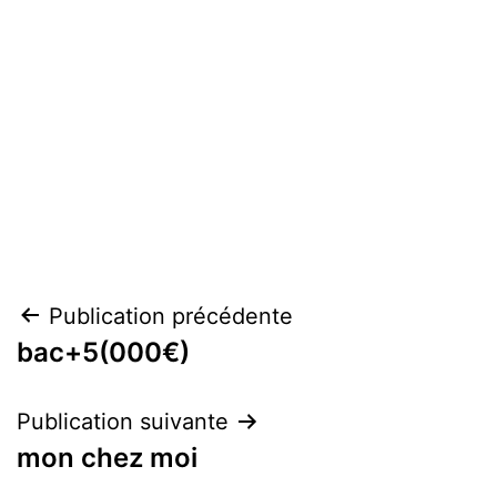
Navigation
Publication précédente
bac+5(000€)
de
l’article
Publication suivante
mon chez moi