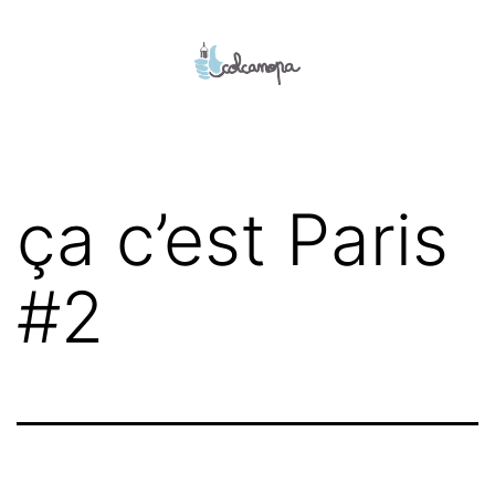
Aller
au
contenu
colcanopa
ça c’est Paris
#2