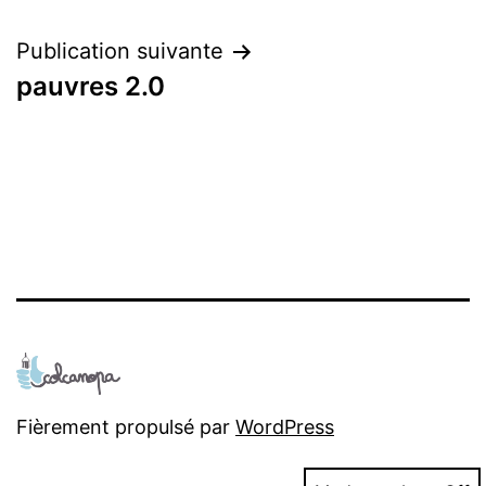
de
l’article
Publication suivante
pauvres 2.0
Fièrement propulsé par
WordPress