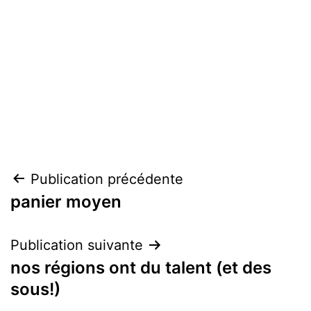
Navigation
Publication précédente
panier moyen
de
l’article
Publication suivante
nos régions ont du talent (et des
sous!)