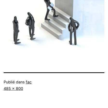
Publié dans
fac
Taille
485 × 800
originale