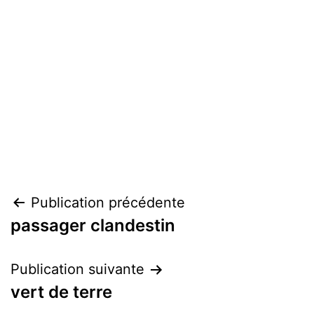
Navigation
Publication précédente
passager clandestin
de
l’article
Publication suivante
vert de terre