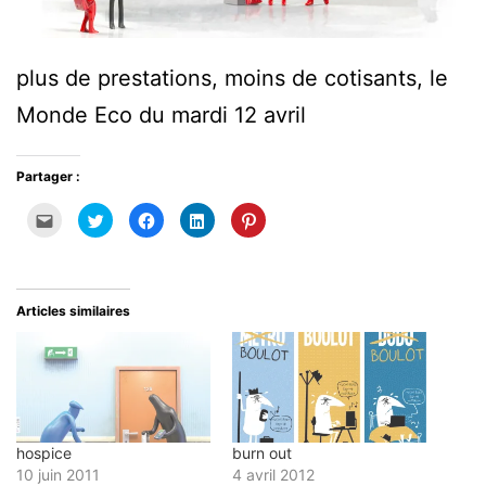
plus de prestations, moins de cotisants, le
Monde Eco du mardi 12 avril
Partager :
Cliquez
Cliquez
Cliquez
Cliquez
Cliquez
pour
pour
pour
pour
pour
envoyer
partager
partager
partager
partager
par
sur
sur
sur
sur
e-
Twitter(ouvre
Facebook(ouvre
LinkedIn(ouvre
Pinterest(ouvre
mail
dans
dans
dans
dans
à
une
une
une
une
un
nouvelle
nouvelle
nouvelle
nouvelle
Articles similaires
ami(ouvre
fenêtre)
fenêtre)
fenêtre)
fenêtre)
dans
une
nouvelle
fenêtre)
hospice
burn out
10 juin 2011
4 avril 2012