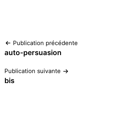
Navigation
Publication précédente
auto-persuasion
de
l’article
Publication suivante
bis