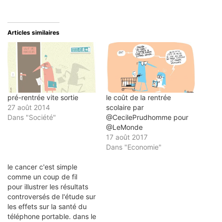
envoyer
partager
partager
partager
partager
par
sur
sur
sur
sur
e-
Twitter(ouvre
Facebook(ouvre
LinkedIn(ouvre
Pinterest(ouvre
mail
dans
dans
dans
dans
à
une
une
une
une
un
nouvelle
nouvelle
nouvelle
nouvelle
Articles similaires
ami(ouvre
fenêtre)
fenêtre)
fenêtre)
fenêtre)
dans
une
nouvelle
fenêtre)
pré-rentrée vite sortie
le coût de la rentrée
27 août 2014
scolaire par
Dans "Société"
@CecilePrudhomme pour
@LeMonde
17 août 2017
Dans "Economie"
le cancer c'est simple
comme un coup de fil
pour illustrer les résultats
controversés de l'étude sur
les effets sur la santé du
téléphone portable. dans le