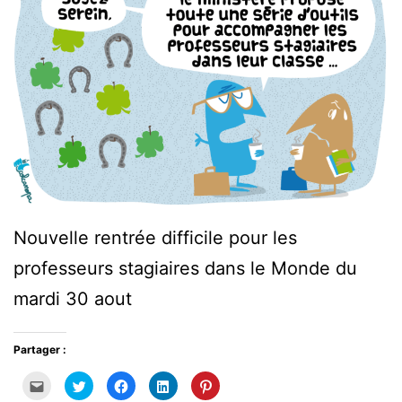
Nouvelle rentrée difficile pour les
professeurs stagiaires dans le Monde du
mardi 30 aout
Partager :
Cliquez
Cliquez
Cliquez
Cliquez
Cliquez
pour
pour
pour
pour
pour