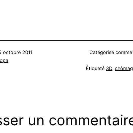
5 octobre 2011
Catégorisé comm
nopa
Étiqueté
3D
,
chômag
sser un commentair