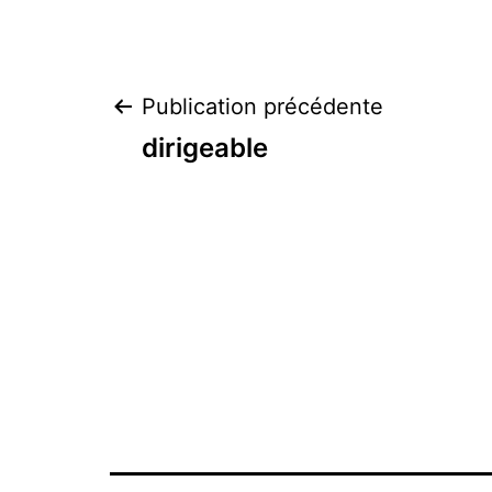
Navigation
Publication précédente
dirigeable
de
l’article