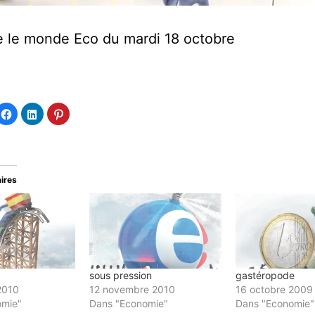
se le monde Eco du mardi 18 octobre
quez
Cliquez
Cliquez
Cliquez
ur
pour
pour
pour
tager
partager
partager
partager
sur
sur
sur
tter(ouvre
Facebook(ouvre
LinkedIn(ouvre
Pinterest(ouvre
ns
dans
dans
dans
e
une
une
une
velle
nouvelle
nouvelle
nouvelle
e
être)
fenêtre)
fenêtre)
fenêtre)
aires
sous pression
gastéropode
2010
12 novembre 2010
16 octobre 2009
omie"
Dans "Economie"
Dans "Economie"