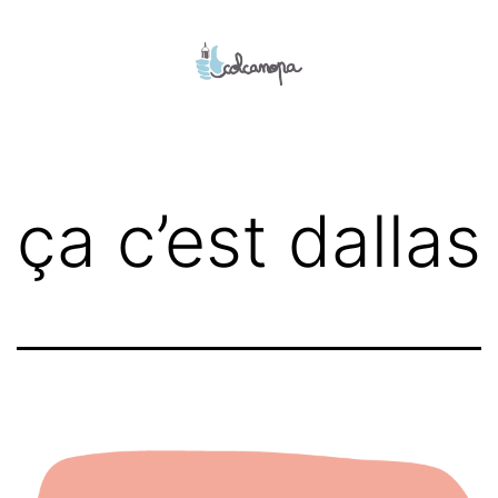
Aller
au
contenu
colcanopa
ça c’est dallas