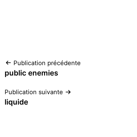
Navigation
Publication précédente
public enemies
de
l’article
Publication suivante
liquide