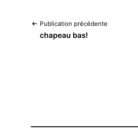
Navigation
Publication précédente
chapeau bas!
de
l’article