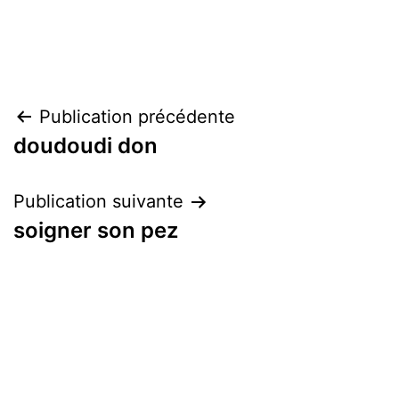
Navigation
Publication précédente
doudoudi don
de
l’article
Publication suivante
soigner son pez