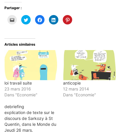
Partager :
Cliquez
Cliquez
Cliquez
Cliquez
Cliquez
pour
pour
pour
pour
pour
envoyer
partager
partager
partager
partager
par
sur
sur
sur
sur
e-
Twitter(ouvre
Facebook(ouvre
LinkedIn(ouvre
Pinterest(ouvre
mail
dans
dans
dans
dans
à
une
une
une
une
un
nouvelle
nouvelle
nouvelle
nouvelle
Articles similaires
ami(ouvre
fenêtre)
fenêtre)
fenêtre)
fenêtre)
dans
une
nouvelle
fenêtre)
loi travail suite
anticopie
23 mars 2016
12 mars 2014
Dans "Economie"
Dans "Economie"
debriefing
explication de texte sur le
discours de Sarkozy à St
Quentin, dans le Monde du
Jeudi 26 mars.