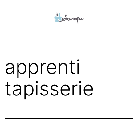
Aller
au
contenu
colcanopa
apprenti
tapisserie