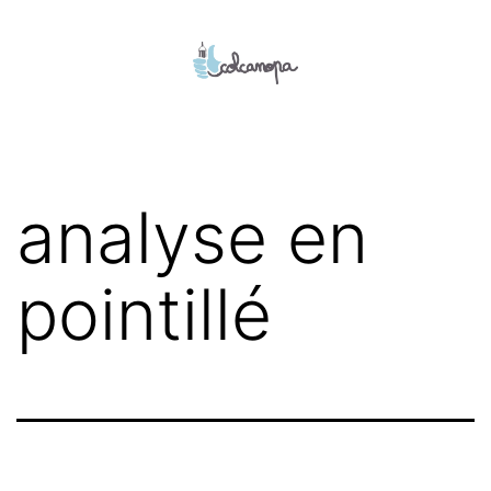
Aller
au
contenu
colcanopa
analyse en
pointillé