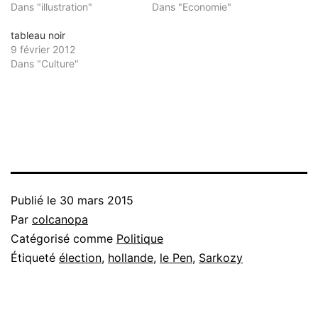
Dans "illustration"
Dans "Economie"
tableau noir
9 février 2012
Dans "Culture"
Publié le
30 mars 2015
Par
colcanopa
Catégorisé comme
Politique
Étiqueté
élection
,
hollande
,
le Pen
,
Sarkozy