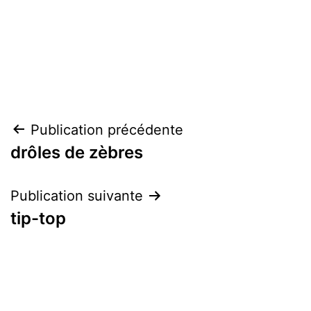
Navigation
Publication précédente
drôles de zèbres
de
l’article
Publication suivante
tip-top