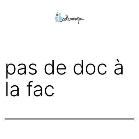
Aller
au
contenu
colcanopa
pas de doc à
la fac