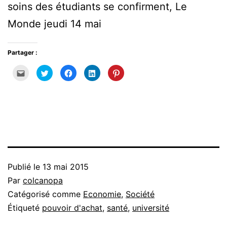
soins des étudiants se confirment, Le
Monde jeudi 14 mai
Partager :
Cliquez
Cliquez
Cliquez
Cliquez
Cliquez
pour
pour
pour
pour
pour
envoyer
partager
partager
partager
partager
par
sur
sur
sur
sur
e-
Twitter(ouvre
Facebook(ouvre
LinkedIn(ouvre
Pinterest(ouvre
mail
dans
dans
dans
dans
à
une
une
une
une
un
nouvelle
nouvelle
nouvelle
nouvelle
ami(ouvre
fenêtre)
fenêtre)
fenêtre)
fenêtre)
dans
une
nouvelle
fenêtre)
Publié le
13 mai 2015
Par
colcanopa
Catégorisé comme
Economie
,
Société
Étiqueté
pouvoir d'achat
,
santé
,
université