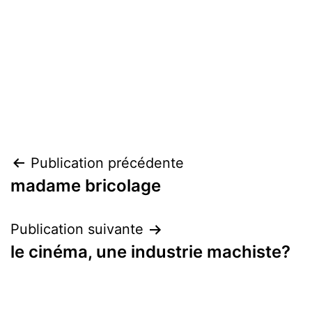
Navigation
Publication précédente
madame bricolage
de
l’article
Publication suivante
le cinéma, une industrie machiste?