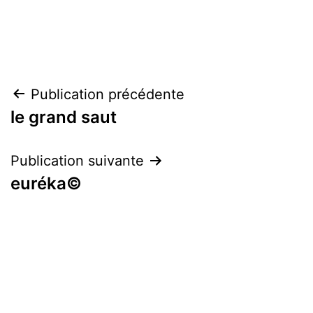
Navigation
Publication précédente
le grand saut
de
l’article
Publication suivante
euréka©